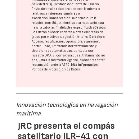
newsletter(s). Gestión de cuenta de usuario.
Envío de emails relacionados con la misma o
relativos a intereses similares o
asociados.
Conservación:
mientras dure la
relación con Ud., o mientras sea necesario para
llevar a cabo las finalidades especificadas
Cesión:
Los datos pueden cederse a otras
empresas del
grupo
por motivos de gestión interna.
Derechos:
Acceso, rectificación, oposición, supresión,
portabilidad, limitación del tratatamiento y
decisiones automatizadas:
contacte con
nuestro DPD
. Si considera que el tratamiento no
se ajusta a la normativa vigente, puede presentar
reclamación ante la
AEPD
.
Más información:
Política de Protección de Datos
Innovación tecnológica en navegación
marítima
JRC presenta el compás
satelitario JLR-41 con