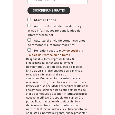
SUSCRIBIRME GRATIS
Marcar todos
Autorizo el envío de newsletters y
avisos informativos personalizados de
interempresas.net
Autorizo el envío de comunicaciones
de terceros vía interempresas.net
He leído y acepto el
Aviso Legal
y la
Política de Protección de Datos
Responsable:
Interempresas Media, S.L.U.
Finalidades:
Suscripción a nuestra(s)
newsletter(s). Gestión de cuenta de usuario.
Envío de emails relacionados con la misma o
relativos a intereses similares o
asociados.
Conservación:
mientras dure la
relación con Ud., o mientras sea necesario para
llevar a cabo las finalidades especificadas
Cesión:
Los datos pueden cederse a otras
empresas del
grupo
por motivos de gestión interna.
Derechos:
Acceso, rectificación, oposición, supresión,
portabilidad, limitación del tratatamiento y
decisiones automatizadas:
contacte con
nuestro DPD
. Si considera que el tratamiento no
se ajusta a la normativa vigente, puede presentar