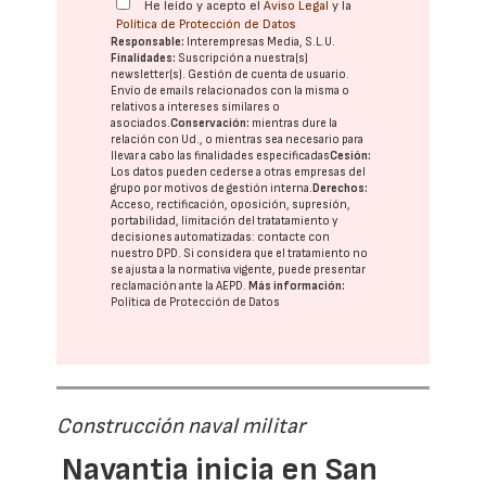
He leído y acepto el
Aviso Legal
y la
Política de Protección de Datos
Responsable:
Interempresas Media, S.L.U.
Finalidades:
Suscripción a nuestra(s)
newsletter(s). Gestión de cuenta de usuario.
Envío de emails relacionados con la misma o
relativos a intereses similares o
asociados.
Conservación:
mientras dure la
relación con Ud., o mientras sea necesario para
llevar a cabo las finalidades especificadas
Cesión:
Los datos pueden cederse a otras
empresas del
grupo
por motivos de gestión interna.
Derechos:
Acceso, rectificación, oposición, supresión,
portabilidad, limitación del tratatamiento y
decisiones automatizadas:
contacte con
nuestro DPD
. Si considera que el tratamiento no
se ajusta a la normativa vigente, puede presentar
reclamación ante la
AEPD
.
Más información:
Política de Protección de Datos
Construcción naval militar
Navantia inicia en San