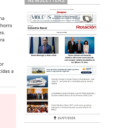
NEWSLETTERS
una
ahorro
es.
ara
or
idas a
.
15/07/2026