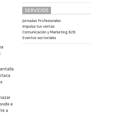
SERVICIOS
Jornadas Profesionales
Impulsa tus ventas
Comunicación y Marketing B2B
Eventos sectoriales
ea
s
antalla
estaca
os
chazar
ayuda a
nte a