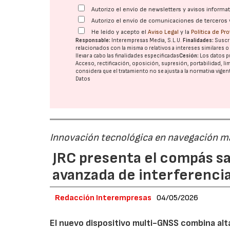
Autorizo el envío de newsletters y avisos inform
Autorizo el envío de comunicaciones de terceros 
He leído y acepto el
Aviso Legal
y la
Política de Pr
Responsable:
Interempresas Media, S.L.U.
Finalidades:
Suscri
relacionados con la misma o relativos a intereses similares 
llevar a cabo las finalidades especificadas
Cesión:
Los datos p
Acceso, rectificación, oposición, supresión, portabilidad, l
considera que el tratamiento no se ajusta a la normativa vige
Datos
Innovación tecnológica en navegación m
JRC presenta el compás sa
avanzada de interferenci
Redacción Interempresas
04/05/2026
El nuevo dispositivo multi-GNSS combina al