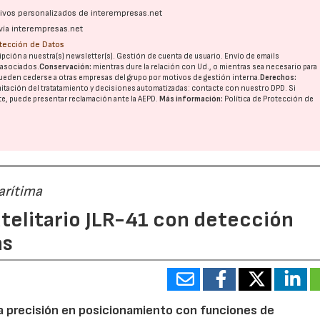
ativos personalizados de interempresas.net
vía interempresas.net
otección de Datos
pción a nuestra(s) newsletter(s). Gestión de cuenta de usuario. Envío de emails
o asociados.
Conservación:
mientras dure la relación con Ud., o mientras sea necesario para
ueden cederse a otras
empresas del grupo
por motivos de gestión interna.
Derechos:
imitación del tratatamiento y decisiones automatizadas:
contacte con nuestro DPD
. Si
nte, puede presentar reclamación ante la
AEPD
.
Más información:
Política de Protección de
arítima
telitario JLR-41 con detección
as
ta precisión en posicionamiento con funciones de