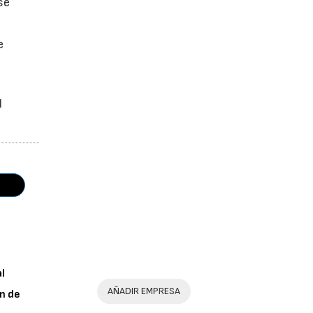
se
e
l
al
AÑADIR EMPRESA
n de