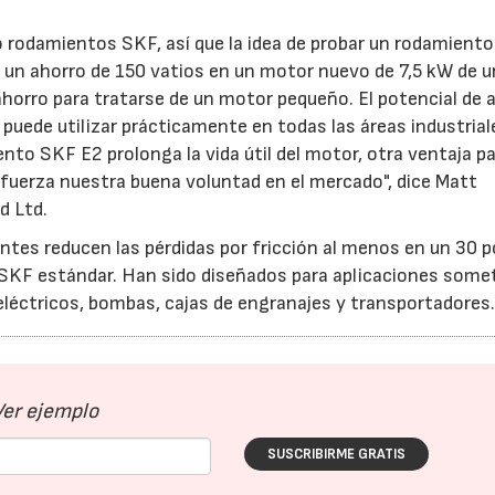
o rodamientos SKF, así que la idea de probar un rodamiento
 un ahorro de 150 vatios en un motor nuevo de 7,5 kW de 
ahorro para tratarse de un motor pequeño. El potencial de 
ede utilizar prácticamente en todas las áreas industrial
nto SKF E2 prolonga la vida útil del motor, otra ventaja p
efuerza nuestra buena voluntad en el mercado", dice Matt
d Ltd.
es reducen las pérdidas por fricción al menos en un 30 p
SKF estándar. Han sido diseñados para aplicaciones somet
léctricos, bombas, cajas de engranajes y transportadores
Ver ejemplo
SUSCRIBIRME GRATIS
15/07/2026
29/07/2026