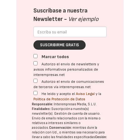
Suscríbase a nuestra
Newsletter -
Ver ejemplo
SUSCRIBIRME GRATIS
Marcar todos
Autorizo el envío de newsletters y
avisos informativos personalizados de
interempresas.net
Autorizo el envío de comunicaciones
de terceros vía interempresas.net
He leído y acepto el
Aviso Legal
y la
Política de Protección de Datos
Responsable:
Interempresas Media, S.L.U.
Finalidades:
Suscripción a nuestra(s)
newsletter(s). Gestión de cuenta de usuario.
Envío de emails relacionados con la misma o
relativos a intereses similares o
asociados.
Conservación:
mientras dure la
relación con Ud., o mientras sea necesario para
llevar a cabo las finalidades especificadas
Cesión: