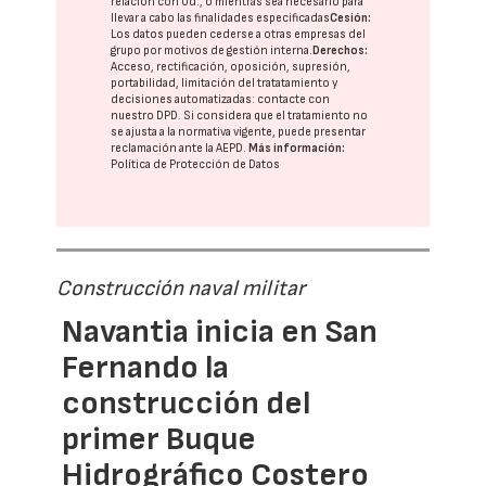
relación con Ud., o mientras sea necesario para
llevar a cabo las finalidades especificadas
Cesión:
Los datos pueden cederse a otras
empresas del
grupo
por motivos de gestión interna.
Derechos:
Acceso, rectificación, oposición, supresión,
portabilidad, limitación del tratatamiento y
decisiones automatizadas:
contacte con
nuestro DPD
. Si considera que el tratamiento no
se ajusta a la normativa vigente, puede presentar
reclamación ante la
AEPD
.
Más información:
Política de Protección de Datos
Construcción naval militar
Navantia inicia en San
Fernando la
construcción del
primer Buque
Hidrográfico Costero