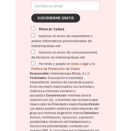
SUSCRIBIRME GRATIS
Marcar todos
Autorizo el envío de newsletters y
avisos informativos personalizados de
interempresas.net
Autorizo el envío de comunicaciones
de terceros vía interempresas.net
He leído y acepto el
Aviso Legal
y la
Política de Protección de Datos
Responsable:
Interempresas Media, S.L.U.
Finalidades:
Suscripción a nuestra(s)
newsletter(s). Gestión de cuenta de usuario.
Envío de emails relacionados con la misma o
relativos a intereses similares o
asociados.
Conservación:
mientras dure la
relación con Ud., o mientras sea necesario para
llevar a cabo las finalidades especificadas
Cesión:
Los datos pueden cederse a otras
empresas del
grupo
por motivos de gestión interna.
Derechos:
Acceso, rectificación, oposición, supresión,
portabilidad, limitación del tratatamiento y
decisiones automatizadas:
contacte con
nuestro DPD
. Si considera que el tratamiento no