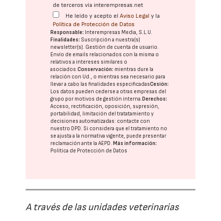
de terceros vía interempresas.net
He leído y acepto el
Aviso Legal
y la
Política de Protección de Datos
Responsable:
Interempresas Media, S.L.U.
Finalidades:
Suscripción a nuestra(s)
newsletter(s). Gestión de cuenta de usuario.
Envío de emails relacionados con la misma o
relativos a intereses similares o
asociados.
Conservación:
mientras dure la
relación con Ud., o mientras sea necesario para
llevar a cabo las finalidades especificadas
Cesión:
Los datos pueden cederse a otras
empresas del
grupo
por motivos de gestión interna.
Derechos:
Acceso, rectificación, oposición, supresión,
portabilidad, limitación del tratatamiento y
decisiones automatizadas:
contacte con
nuestro DPD
. Si considera que el tratamiento no
se ajusta a la normativa vigente, puede presentar
reclamación ante la
AEPD
.
Más información:
Política de Protección de Datos
A través de las unidades veterinarias