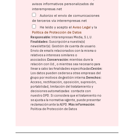
avisos informativos personalizados de
interempresas.net
Autorizo el envío de comunicaciones
de terceros vía interempresas.net
He leído y acepto el
Aviso Legal
y la
Política de Protección de Datos
Responsable:
Interempresas Media, S.L.U.
Finalidades:
Suscripción a nuestra(s)
newsletter(s). Gestión de cuenta de usuario.
Envío de emails relacionados con la misma o
relativos a intereses similares o
asociados.
Conservación:
mientras dure la
relación con Ud., o mientras sea necesario para
llevar a cabo las finalidades especificadas
Cesión:
Los datos pueden cederse a otras
empresas del
grupo
por motivos de gestión interna.
Derechos:
Acceso, rectificación, oposición, supresión,
portabilidad, limitación del tratatamiento y
decisiones automatizadas:
contacte con
nuestro DPD
. Si considera que el tratamiento no
se ajusta a la normativa vigente, puede presentar
reclamación ante la
AEPD
.
Más información:
Política de Protección de Datos