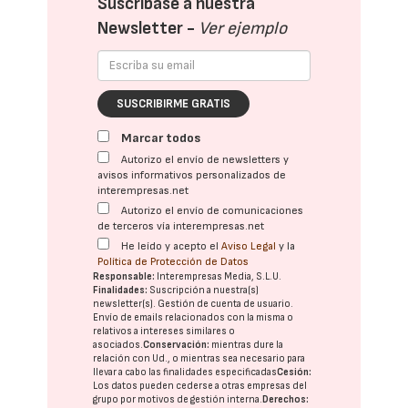
Suscríbase a nuestra
Newsletter -
Ver ejemplo
SUSCRIBIRME GRATIS
Marcar todos
Autorizo el envío de newsletters y
avisos informativos personalizados de
interempresas.net
Autorizo el envío de comunicaciones
de terceros vía interempresas.net
He leído y acepto el
Aviso Legal
y la
Política de Protección de Datos
Responsable:
Interempresas Media, S.L.U.
Finalidades:
Suscripción a nuestra(s)
newsletter(s). Gestión de cuenta de usuario.
Envío de emails relacionados con la misma o
relativos a intereses similares o
asociados.
Conservación:
mientras dure la
relación con Ud., o mientras sea necesario para
llevar a cabo las finalidades especificadas
Cesión:
Los datos pueden cederse a otras
empresas del
grupo
por motivos de gestión interna.
Derechos: