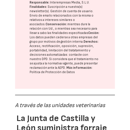
Responsable:
Interempresas Media, S.L.U.
Finalidades:
Suscripción a nuestra(s)
newsletter(s). Gestión de cuenta de usuario.
Envío de emails relacionados con la misma o
relativos a intereses similares o
asociados.
Conservación:
mientras dure la
relación con Ud., o mientras sea necesario para
llevar a cabo las finalidades especificadas
Cesión:
Los datos pueden cederse a otras
empresas del
grupo
por motivos de gestión interna.
Derechos:
Acceso, rectificación, oposición, supresión,
portabilidad, limitación del tratatamiento y
decisiones automatizadas:
contacte con
nuestro DPD
. Si considera que el tratamiento no
se ajusta a la normativa vigente, puede presentar
reclamación ante la
AEPD
.
Más información:
Política de Protección de Datos
A través de las unidades veterinarias
La Junta de Castilla y
León suministra forraje