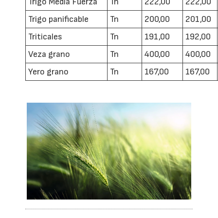
Trigo Media Fuerza
Tn
222,00
222,00
Trigo panificable
Tn
200,00
201,00
Triticales
Tn
191,00
192,00
Veza grano
Tn
400,00
400,00
Yero grano
Tn
167,00
167,00