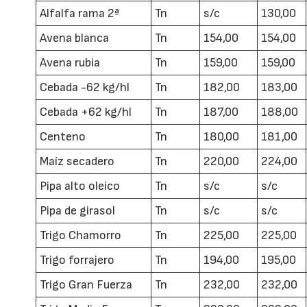
Alfalfa rama 2ª
Tn
s/c
130,00
Avena blanca
Tn
154,00
154,00
Avena rubia
Tn
159,00
159,00
Cebada -62 kg/hl
Tn
182,00
183,00
Cebada +62 kg/hl
Tn
187,00
188,00
Centeno
Tn
180,00
181,00
Maíz secadero
Tn
220,00
224,00
Pipa alto oleico
Tn
s/c
s/c
Pipa de girasol
Tn
s/c
s/c
Trigo Chamorro
Tn
225,00
225,00
Trigo forrajero
Tn
194,00
195,00
Trigo Gran Fuerza
Tn
232,00
232,00