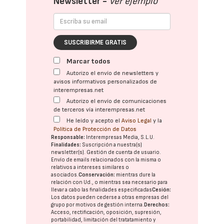
Newsletter -
Ver ejemplo
SUSCRIBIRME GRATIS
Marcar todos
Autorizo el envío de newsletters y
avisos informativos personalizados de
interempresas.net
Autorizo el envío de comunicaciones
de terceros vía interempresas.net
He leído y acepto el
Aviso Legal
y la
Política de Protección de Datos
Responsable:
Interempresas Media, S.L.U.
Finalidades:
Suscripción a nuestra(s)
newsletter(s). Gestión de cuenta de usuario.
Envío de emails relacionados con la misma o
relativos a intereses similares o
asociados.
Conservación:
mientras dure la
relación con Ud., o mientras sea necesario para
llevar a cabo las finalidades especificadas
Cesión:
Los datos pueden cederse a otras
empresas del
grupo
por motivos de gestión interna.
Derechos:
Acceso, rectificación, oposición, supresión,
portabilidad, limitación del tratatamiento y