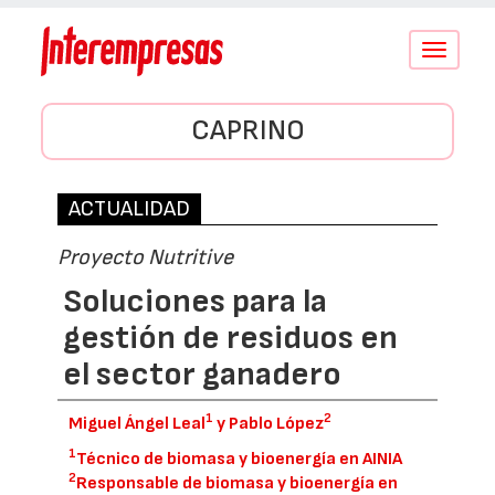
Conmutar
navegació
CAPRINO
ACTUALIDAD
Proyecto Nutritive
Soluciones para la
gestión de residuos en
el sector ganadero
1
2
Miguel Ángel Leal
y Pablo López
1
Técnico de biomasa y bioenergía en AINIA
2
Responsable de biomasa y bioenergía en