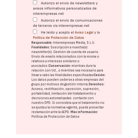
Autorizo el envío de newsletters y
avisos informativos personalizados de
interempresas.net
Autorizo el envío de comunicaciones
de terceros vía interempresas.net
He leído y acepto el
Aviso Legal
y la
Política de Protección de Datos
Responsable:
Interempresas Media, S.L.U.
Finalidades:
Suscripción a nuestra(s)
newsletter(s). Gestión de cuenta de usuario.
Envío de emails relacionados con la misma o
relativos a intereses similares o
asociados.
Conservación:
mientras dure la
relación con Ud., o mientras sea necesario para
llevar a cabo las finalidades especificadas
Cesión:
Los datos pueden cederse a otras
empresas del
grupo
por motivos de gestión interna.
Derechos:
Acceso, rectificación, oposición, supresión,
portabilidad, limitación del tratatamiento y
decisiones automatizadas:
contacte con
nuestro DPD
. Si considera que el tratamiento no
se ajusta a la normativa vigente, puede presentar
reclamación ante la
AEPD
.
Más información:
Política de Protección de Datos