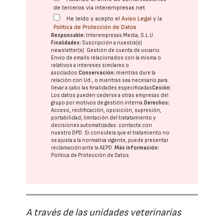
de terceros vía interempresas.net
He leído y acepto el
Aviso Legal
y la
Política de Protección de Datos
Responsable:
Interempresas Media, S.L.U.
Finalidades:
Suscripción a nuestra(s)
newsletter(s). Gestión de cuenta de usuario.
Envío de emails relacionados con la misma o
relativos a intereses similares o
asociados.
Conservación:
mientras dure la
relación con Ud., o mientras sea necesario para
llevar a cabo las finalidades especificadas
Cesión:
Los datos pueden cederse a otras
empresas del
grupo
por motivos de gestión interna.
Derechos:
Acceso, rectificación, oposición, supresión,
portabilidad, limitación del tratatamiento y
decisiones automatizadas:
contacte con
nuestro DPD
. Si considera que el tratamiento no
se ajusta a la normativa vigente, puede presentar
reclamación ante la
AEPD
.
Más información:
Política de Protección de Datos
A través de las unidades veterinarias