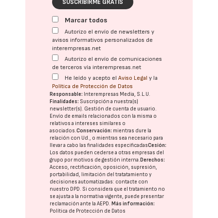
SUSCRIBIRME GRATIS
Marcar todos
Autorizo el envío de newsletters y
avisos informativos personalizados de
interempresas.net
Autorizo el envío de comunicaciones
de terceros vía interempresas.net
He leído y acepto el
Aviso Legal
y la
Política de Protección de Datos
Responsable:
Interempresas Media, S.L.U.
Finalidades:
Suscripción a nuestra(s)
newsletter(s). Gestión de cuenta de usuario.
Envío de emails relacionados con la misma o
relativos a intereses similares o
asociados.
Conservación:
mientras dure la
relación con Ud., o mientras sea necesario para
llevar a cabo las finalidades especificadas
Cesión:
Los datos pueden cederse a otras
empresas del
grupo
por motivos de gestión interna.
Derechos:
Acceso, rectificación, oposición, supresión,
portabilidad, limitación del tratatamiento y
decisiones automatizadas:
contacte con
nuestro DPD
. Si considera que el tratamiento no
se ajusta a la normativa vigente, puede presentar
reclamación ante la
AEPD
.
Más información:
Política de Protección de Datos