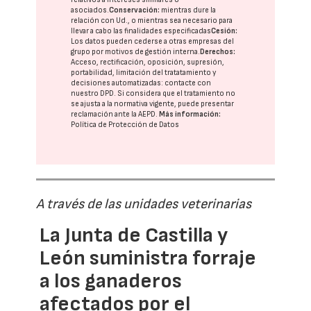
asociados.
Conservación:
mientras dure la
relación con Ud., o mientras sea necesario para
llevar a cabo las finalidades especificadas
Cesión:
Los datos pueden cederse a otras
empresas del
grupo
por motivos de gestión interna.
Derechos:
Acceso, rectificación, oposición, supresión,
portabilidad, limitación del tratatamiento y
decisiones automatizadas:
contacte con
nuestro DPD
. Si considera que el tratamiento no
se ajusta a la normativa vigente, puede presentar
reclamación ante la
AEPD
.
Más información:
Política de Protección de Datos
A través de las unidades veterinarias
La Junta de Castilla y
León suministra forraje
a los ganaderos
afectados por el