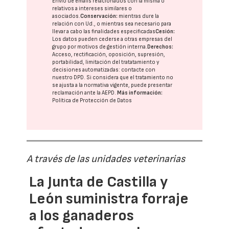
Envío de emails relacionados con la misma o
relativos a intereses similares o
asociados.
Conservación:
mientras dure la
relación con Ud., o mientras sea necesario para
llevar a cabo las finalidades especificadas
Cesión:
Los datos pueden cederse a otras
empresas del
grupo
por motivos de gestión interna.
Derechos:
Acceso, rectificación, oposición, supresión,
portabilidad, limitación del tratatamiento y
decisiones automatizadas:
contacte con
nuestro DPD
. Si considera que el tratamiento no
se ajusta a la normativa vigente, puede presentar
reclamación ante la
AEPD
.
Más información:
Política de Protección de Datos
A través de las unidades veterinarias
La Junta de Castilla y
León suministra forraje
a los ganaderos