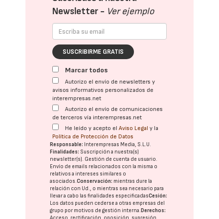
Newsletter -
Ver ejemplo
SUSCRIBIRME GRATIS
Marcar todos
Autorizo el envío de newsletters y
avisos informativos personalizados de
interempresas.net
Autorizo el envío de comunicaciones
de terceros vía interempresas.net
He leído y acepto el
Aviso Legal
y la
Política de Protección de Datos
Responsable:
Interempresas Media, S.L.U.
Finalidades:
Suscripción a nuestra(s)
newsletter(s). Gestión de cuenta de usuario.
Envío de emails relacionados con la misma o
relativos a intereses similares o
asociados.
Conservación:
mientras dure la
relación con Ud., o mientras sea necesario para
llevar a cabo las finalidades especificadas
Cesión:
Los datos pueden cederse a otras
empresas del
grupo
por motivos de gestión interna.
Derechos:
Acceso, rectificación, oposición, supresión,