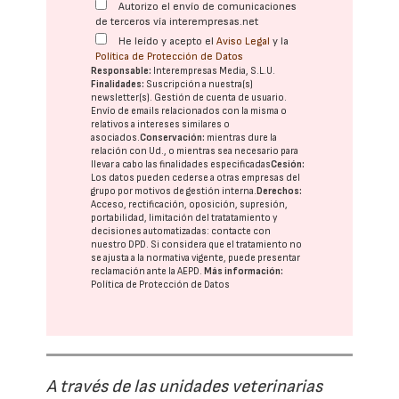
Autorizo el envío de comunicaciones
de terceros vía interempresas.net
He leído y acepto el
Aviso Legal
y la
Política de Protección de Datos
Responsable:
Interempresas Media, S.L.U.
Finalidades:
Suscripción a nuestra(s)
newsletter(s). Gestión de cuenta de usuario.
Envío de emails relacionados con la misma o
relativos a intereses similares o
asociados.
Conservación:
mientras dure la
relación con Ud., o mientras sea necesario para
llevar a cabo las finalidades especificadas
Cesión:
Los datos pueden cederse a otras
empresas del
grupo
por motivos de gestión interna.
Derechos:
Acceso, rectificación, oposición, supresión,
portabilidad, limitación del tratatamiento y
decisiones automatizadas:
contacte con
nuestro DPD
. Si considera que el tratamiento no
se ajusta a la normativa vigente, puede presentar
reclamación ante la
AEPD
.
Más información:
Política de Protección de Datos
A través de las unidades veterinarias