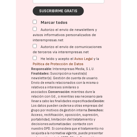
SUSCRIBIRME GRATIS
Marcar todos
Autorizo el envío de newsletters y
avisos informativos personalizados de
interempresas.net
Autorizo el envío de comunicaciones
de terceros vía interempresas.net
He leído y acepto el
Aviso Legal
y la
Política de Protección de Datos
Responsable:
Interempresas Media, S.L.U.
Finalidades:
Suscripción a nuestra(s)
newsletter(s). Gestión de cuenta de usuario.
Envío de emails relacionados con la misma o
relativos a intereses similares o
asociados.
Conservación:
mientras dure la
relación con Ud., o mientras sea necesario para
llevar a cabo las finalidades especificadas
Cesión:
Los datos pueden cederse a otras
empresas del
grupo
por motivos de gestión interna.
Derechos:
Acceso, rectificación, oposición, supresión,
portabilidad, limitación del tratatamiento y
decisiones automatizadas:
contacte con
nuestro DPD
. Si considera que el tratamiento no
se ajusta a la normativa vigente, puede presentar