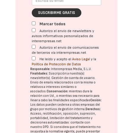
SUSCRIBIRME GRATIS
Marcar todos
Autorizo el envío de newsletters y
avisos informativos personalizados de
interempresas.net
Autorizo el envío de comunicaciones
de terceros vía interempresas.net
He leído y acepto el
Aviso Legal
y la
Política de Protección de Datos
Responsable:
Interempresas Media, S.L.U.
Finalidades:
Suscripción a nuestra(s)
newsletter(s). Gestión de cuenta de usuario.
Envío de emails relacionados con la misma o
relativos a intereses similares o
asociados.
Conservación:
mientras dure la
relación con Ud., o mientras sea necesario para
llevar a cabo las finalidades especificadas
Cesión:
Los datos pueden cederse a otras
empresas del
grupo
por motivos de gestión interna.
Derechos:
Acceso, rectificación, oposición, supresión,
portabilidad, limitación del tratatamiento y
decisiones automatizadas:
contacte con
nuestro DPD
. Si considera que el tratamiento no
se ajusta a la normativa vigente, puede presentar