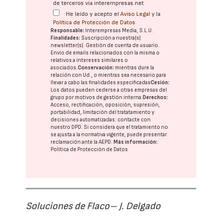
de terceros vía interempresas.net
He leído y acepto el
Aviso Legal
y la
Política de Protección de Datos
Responsable:
Interempresas Media, S.L.U.
Finalidades:
Suscripción a nuestra(s)
newsletter(s). Gestión de cuenta de usuario.
Envío de emails relacionados con la misma o
relativos a intereses similares o
asociados.
Conservación:
mientras dure la
relación con Ud., o mientras sea necesario para
llevar a cabo las finalidades especificadas
Cesión:
Los datos pueden cederse a otras
empresas del
grupo
por motivos de gestión interna.
Derechos:
Acceso, rectificación, oposición, supresión,
portabilidad, limitación del tratatamiento y
decisiones automatizadas:
contacte con
nuestro DPD
. Si considera que el tratamiento no
se ajusta a la normativa vigente, puede presentar
reclamación ante la
AEPD
.
Más información:
Política de Protección de Datos
Soluciones de Flaco– J. Delgado