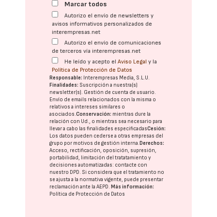
Marcar todos
Autorizo el envío de newsletters y
avisos informativos personalizados de
interempresas.net
Autorizo el envío de comunicaciones
de terceros vía interempresas.net
He leído y acepto el
Aviso Legal
y la
Política de Protección de Datos
Responsable:
Interempresas Media, S.L.U.
Finalidades:
Suscripción a nuestra(s)
newsletter(s). Gestión de cuenta de usuario.
Envío de emails relacionados con la misma o
relativos a intereses similares o
asociados.
Conservación:
mientras dure la
relación con Ud., o mientras sea necesario para
llevar a cabo las finalidades especificadas
Cesión:
Los datos pueden cederse a otras
empresas del
grupo
por motivos de gestión interna.
Derechos:
Acceso, rectificación, oposición, supresión,
portabilidad, limitación del tratatamiento y
decisiones automatizadas:
contacte con
nuestro DPD
. Si considera que el tratamiento no
se ajusta a la normativa vigente, puede presentar
reclamación ante la
AEPD
.
Más información:
Política de Protección de Datos