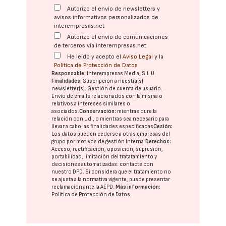
Autorizo el envío de newsletters y
avisos informativos personalizados de
interempresas.net
Autorizo el envío de comunicaciones
de terceros vía interempresas.net
He leído y acepto el
Aviso Legal
y la
Política de Protección de Datos
Responsable:
Interempresas Media, S.L.U.
Finalidades:
Suscripción a nuestra(s)
newsletter(s). Gestión de cuenta de usuario.
Envío de emails relacionados con la misma o
relativos a intereses similares o
asociados.
Conservación:
mientras dure la
relación con Ud., o mientras sea necesario para
llevar a cabo las finalidades especificadas
Cesión:
Los datos pueden cederse a otras
empresas del
grupo
por motivos de gestión interna.
Derechos:
Acceso, rectificación, oposición, supresión,
portabilidad, limitación del tratatamiento y
decisiones automatizadas:
contacte con
nuestro DPD
. Si considera que el tratamiento no
se ajusta a la normativa vigente, puede presentar
reclamación ante la
AEPD
.
Más información:
Política de Protección de Datos