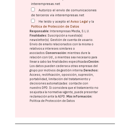
interempresas.net
Autorizo el envío de comunicaciones
de terceros vía interempresas.net
He leído y acepto el
Aviso Legal
y la
Política de Protección de Datos
Responsable:
Interempresas Media, S.L.U.
Finalidades:
Suscripción a nuestra(s)
newsletter(s). Gestión de cuenta de usuario.
Envío de emails relacionados con la misma o
relativos a intereses similares o
asociados.
Conservación:
mientras dure la
relación con Ud., o mientras sea necesario para
llevar a cabo las finalidades especificadas
Cesión:
Los datos pueden cederse a otras
empresas del
grupo
por motivos de gestión interna.
Derechos:
Acceso, rectificación, oposición, supresión,
portabilidad, limitación del tratatamiento y
decisiones automatizadas:
contacte con
nuestro DPD
. Si considera que el tratamiento no
se ajusta a la normativa vigente, puede presentar
reclamación ante la
AEPD
.
Más información:
Política de Protección de Datos