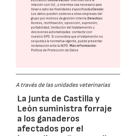
asociados.
Conservación:
mientras dure la
relación con Ud., o mientras sea necesario para
llevar a cabo las finalidades especificadas
Cesión:
Los datos pueden cederse a otras
empresas del
grupo
por motivos de gestión interna.
Derechos:
Acceso, rectificación, oposición, supresión,
portabilidad, limitación del tratatamiento y
decisiones automatizadas:
contacte con
nuestro DPD
. Si considera que el tratamiento no
se ajusta a la normativa vigente, puede presentar
reclamación ante la
AEPD
.
Más información:
Política de Protección de Datos
A través de las unidades veterinarias
La Junta de Castilla y
León suministra forraje
a los ganaderos
afectados por el