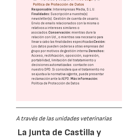
Política de Protección de Datos
Responsable:
Interempresas Media, S.L.U.
Finalidades:
Suscripción a nuestra(s)
newsletter(s). Gestión de cuenta de usuario.
Envío de emails relacionados con la misma o
relativos a intereses similares o
asociados.
Conservación:
mientras dure la
relación con Ud., o mientras sea necesario para
llevar a cabo las finalidades especificadas
Cesión:
Los datos pueden cederse a otras
empresas del
grupo
por motivos de gestión interna.
Derechos:
Acceso, rectificación, oposición, supresión,
portabilidad, limitación del tratatamiento y
decisiones automatizadas:
contacte con
nuestro DPD
. Si considera que el tratamiento no
se ajusta a la normativa vigente, puede presentar
reclamación ante la
AEPD
.
Más información:
Política de Protección de Datos
A través de las unidades veterinarias
La Junta de Castilla y