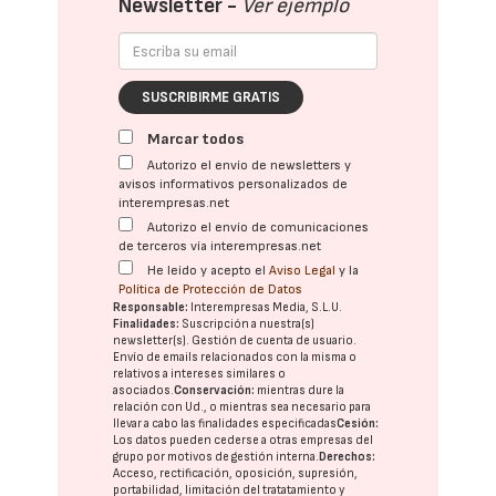
Newsletter -
Ver ejemplo
SUSCRIBIRME GRATIS
Marcar todos
Autorizo el envío de newsletters y
avisos informativos personalizados de
interempresas.net
Autorizo el envío de comunicaciones
de terceros vía interempresas.net
He leído y acepto el
Aviso Legal
y la
Política de Protección de Datos
Responsable:
Interempresas Media, S.L.U.
Finalidades:
Suscripción a nuestra(s)
newsletter(s). Gestión de cuenta de usuario.
Envío de emails relacionados con la misma o
relativos a intereses similares o
asociados.
Conservación:
mientras dure la
relación con Ud., o mientras sea necesario para
llevar a cabo las finalidades especificadas
Cesión:
Los datos pueden cederse a otras
empresas del
grupo
por motivos de gestión interna.
Derechos:
Acceso, rectificación, oposición, supresión,
portabilidad, limitación del tratatamiento y