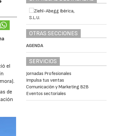
OTRAS SECCIONES
na
AGENDA
SERVICIOS
ió el
ín
Jornadas Profesionales
Impulsa tus ventas
amora).
Comunicación y Marketing B2B
das de
Eventos sectoriales
tación