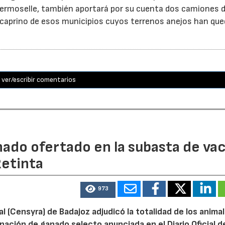
e Fermoselle, también aportará por su cuenta dos camiones 
y caprino de esos municipios cuyos terrenos anejos han qu
ver/escribir comentarios
nado ofertado en la subasta de va
Retinta
973
 (Censyra) de Badajoz adjudicó la totalidad de los anima
enación de ganado selecto anunciada en el Diario Oficial d