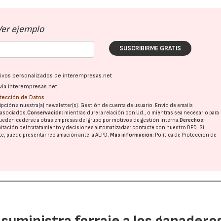
Ver ejemplo
SUSCRIBIRME GRATIS
ativos personalizados de interempresas.net
vía interempresas.net
otección de Datos
pción a nuestra(s) newsletter(s). Gestión de cuenta de usuario. Envío de emails
o asociados.
Conservación:
mientras dure la relación con Ud., o mientras sea necesario para
ueden cederse a otras
empresas del grupo
por motivos de gestión interna.
Derechos:
imitación del tratatamiento y decisiones automatizadas:
contacte con nuestro DPD
. Si
nte, puede presentar reclamación ante la
AEPD
.
Más información:
Política de Protección de
n suministra forraje a los ganadero