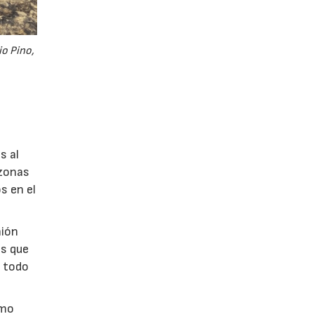
io Pino,
y
s al
 zonas
s en el
nión
os que
, todo
omo