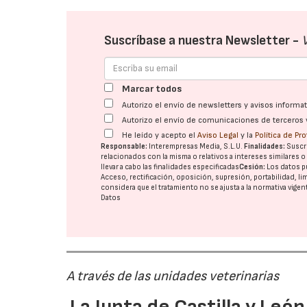
Suscríbase a nuestra Newsletter -
Marcar todos
Autorizo el envío de newsletters y avisos inform
Autorizo el envío de comunicaciones de terceros 
He leído y acepto el
Aviso Legal
y la
Política de Pr
Responsable:
Interempresas Media, S.L.U.
Finalidades:
Suscri
relacionados con la misma o relativos a intereses similares 
llevar a cabo las finalidades especificadas
Cesión:
Los datos p
Acceso, rectificación, oposición, supresión, portabilidad, l
considera que el tratamiento no se ajusta a la normativa vige
Datos
A través de las unidades veterinarias
La Junta de Castilla y Leó