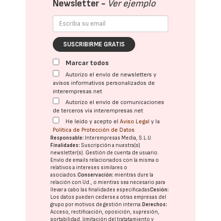
Newsletter -
Ver ejemplo
SUSCRIBIRME GRATIS
Marcar todos
Autorizo el envío de newsletters y
avisos informativos personalizados de
interempresas.net
Autorizo el envío de comunicaciones
de terceros vía interempresas.net
He leído y acepto el
Aviso Legal
y la
Política de Protección de Datos
Responsable:
Interempresas Media, S.L.U.
Finalidades:
Suscripción a nuestra(s)
newsletter(s). Gestión de cuenta de usuario.
Envío de emails relacionados con la misma o
relativos a intereses similares o
asociados.
Conservación:
mientras dure la
relación con Ud., o mientras sea necesario para
llevar a cabo las finalidades especificadas
Cesión:
Los datos pueden cederse a otras
empresas del
grupo
por motivos de gestión interna.
Derechos:
Acceso, rectificación, oposición, supresión,
portabilidad, limitación del tratatamiento y