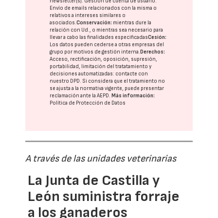
newsletter(s). Gestión de cuenta de usuario.
Envío de emails relacionados con la misma o
relativos a intereses similares o
asociados.
Conservación:
mientras dure la
relación con Ud., o mientras sea necesario para
llevar a cabo las finalidades especificadas
Cesión:
Los datos pueden cederse a otras
empresas del
grupo
por motivos de gestión interna.
Derechos:
Acceso, rectificación, oposición, supresión,
portabilidad, limitación del tratatamiento y
decisiones automatizadas:
contacte con
nuestro DPD
. Si considera que el tratamiento no
se ajusta a la normativa vigente, puede presentar
reclamación ante la
AEPD
.
Más información:
Política de Protección de Datos
A través de las unidades veterinarias
La Junta de Castilla y
León suministra forraje
a los ganaderos