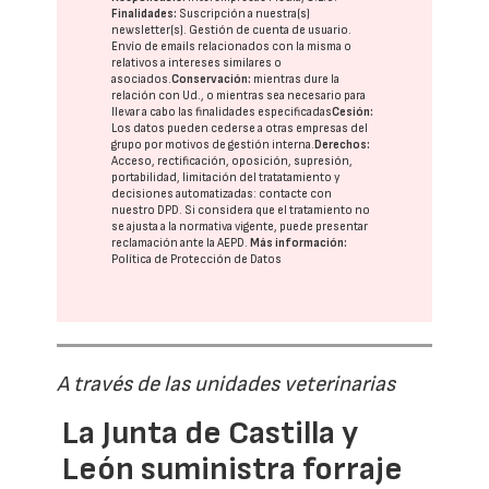
Finalidades:
Suscripción a nuestra(s)
newsletter(s). Gestión de cuenta de usuario.
Envío de emails relacionados con la misma o
relativos a intereses similares o
asociados.
Conservación:
mientras dure la
relación con Ud., o mientras sea necesario para
llevar a cabo las finalidades especificadas
Cesión:
Los datos pueden cederse a otras
empresas del
grupo
por motivos de gestión interna.
Derechos:
Acceso, rectificación, oposición, supresión,
portabilidad, limitación del tratatamiento y
decisiones automatizadas:
contacte con
nuestro DPD
. Si considera que el tratamiento no
se ajusta a la normativa vigente, puede presentar
reclamación ante la
AEPD
.
Más información:
Política de Protección de Datos
A través de las unidades veterinarias
La Junta de Castilla y
León suministra forraje