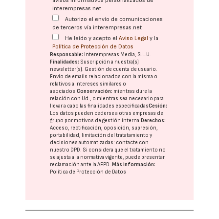
avisos informativos personalizados de
interempresas.net
Autorizo el envío de comunicaciones
de terceros vía interempresas.net
He leído y acepto el
Aviso Legal
y la
Política de Protección de Datos
Responsable:
Interempresas Media, S.L.U.
Finalidades:
Suscripción a nuestra(s)
newsletter(s). Gestión de cuenta de usuario.
Envío de emails relacionados con la misma o
relativos a intereses similares o
asociados.
Conservación:
mientras dure la
relación con Ud., o mientras sea necesario para
llevar a cabo las finalidades especificadas
Cesión:
Los datos pueden cederse a otras
empresas del
grupo
por motivos de gestión interna.
Derechos:
Acceso, rectificación, oposición, supresión,
portabilidad, limitación del tratatamiento y
decisiones automatizadas:
contacte con
nuestro DPD
. Si considera que el tratamiento no
se ajusta a la normativa vigente, puede presentar
reclamación ante la
AEPD
.
Más información:
Política de Protección de Datos