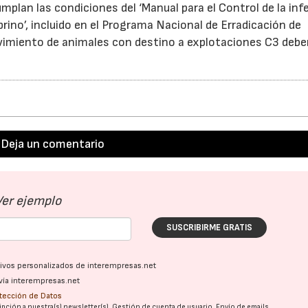
plan las condiciones del ‘Manual para el Control de la inf
ino’, incluido en el Programa Nacional de Erradicación de
vimiento de animales con destino a explotaciones C3 debe
Deja un comentario
Ver ejemplo
SUSCRIBIRME GRATIS
ativos personalizados de interempresas.net
vía interempresas.net
otección de Datos
pción a nuestra(s) newsletter(s). Gestión de cuenta de usuario. Envío de emails