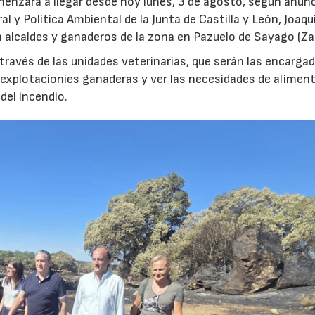
menzará a llegar desde hoy lunes, 3 de agosto, según anunc
l y Política Ambiental de la Junta de Castilla y León, Joaqu
 alcaldes y ganaderos de la zona en Pazuelo de Sayago (Z
 través de las unidades veterinarias, que serán las encarga
s explotacionies ganaderas y ver las necesidades de alimen
del incendio.