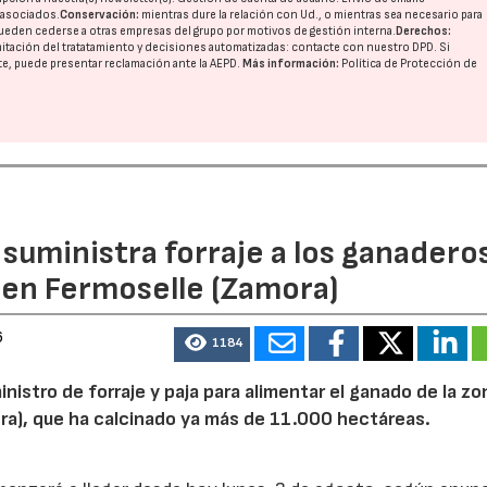
o asociados.
Conservación:
mientras dure la relación con Ud., o mientras sea necesario para
ueden cederse a otras
empresas del grupo
por motivos de gestión interna.
Derechos:
imitación del tratatamiento y decisiones automatizadas:
contacte con nuestro DPD
. Si
nte, puede presentar reclamación ante la
AEPD
.
Más información:
Política de Protección de
n suministra forraje a los ganadero
 en Fermoselle (Zamora)
6
1184
inistro de forraje y paja para alimentar el ganado de la zo
ora), que ha calcinado ya más de 11.000 hectáreas.