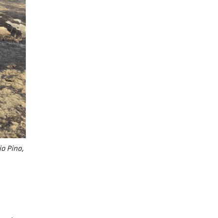
io Pino,
y