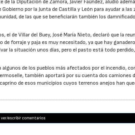
 de la Diputación de Zamora, Javier Faúndez, aludió ademá
obierno por la Junta de Castilla y León para ayudar a las
unidad, de las que se beneficiarán también los damnificado
, el de Villar del Buey, José María Nieto, declaró que la reu
o de forraje y paja es muy necesitado, ya que hay ganader
var la situación unos días, pero el pasto está todo perdido
n algunos de los pueblos más afectados por el incendio, c
e Fermoselle, también aportará por su cuenta dos camiones 
y caprino de esos municipios cuyos terrenos anejos han qu
ver/escribir comentarios