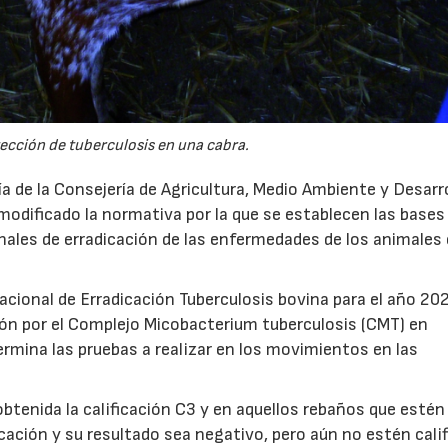
ección de tuberculosis en una cabra.
22/07/2026
29/07/2026
a de la Consejería de Agricultura, Medio Ambiente y Desarr
odificado la normativa por la que se establecen las bases 
nales de erradicación de las enfermedades de los animales 
cional de Erradicación Tuberculosis bovina para el año 20
cción por el Complejo Micobacterium tuberculosis (CMT) en
rmina las pruebas a realizar en los movimientos en las
obtenida la calificación C3 y en aquellos rebaños que estén
cación y su resultado sea negativo, pero aún no estén cali