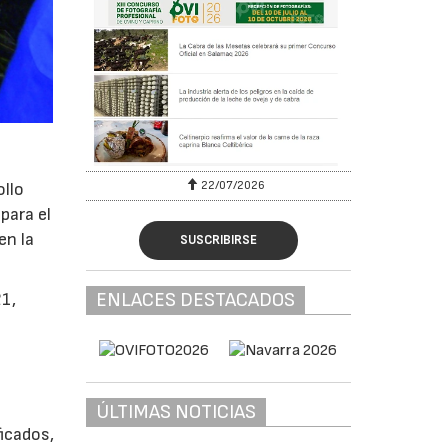
22/07/2026
ollo
para el
en la
SUSCRIBIRSE
ENLACES DESTACADOS
21,
ÚLTIMAS NOTICIAS
ficados,