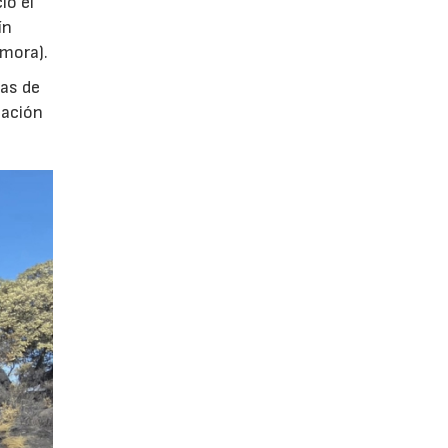
ió el
ín
amora).
das de
tación