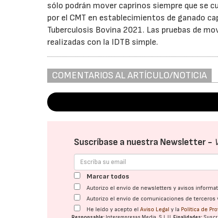
sólo podrán mover caprinos siempre que se cum
por el CMT en establecimientos de ganado capr
Tuberculosis Bovina 2021. Las pruebas de mo
realizadas con la IDTB simple.
COMENTARIOS AL ARTÍCULO/NOTICIA
Suscríbase a nuestra Newsletter -
Marcar todos
Autorizo el envío de newsletters y avisos inform
Autorizo el envío de comunicaciones de terceros 
He leído y acepto el
Aviso Legal
y la
Política de Pr
Responsable:
Interempresas Media, S.L.U.
Finalidades:
Suscri