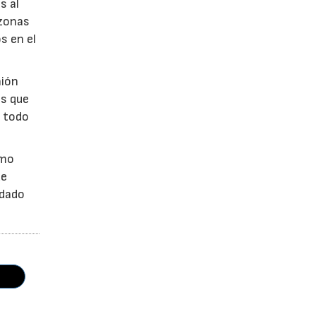
s al
 zonas
s en el
nión
os que
, todo
omo
de
edado