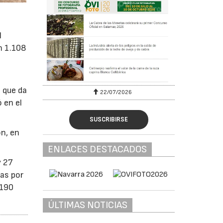
l
on 1.108
 que da
22/07/2026
 en el
SUSCRIBIRSE
ón, en
ENLACES DESTACADOS
y 27
as por
.190
ÚLTIMAS NOTICIAS