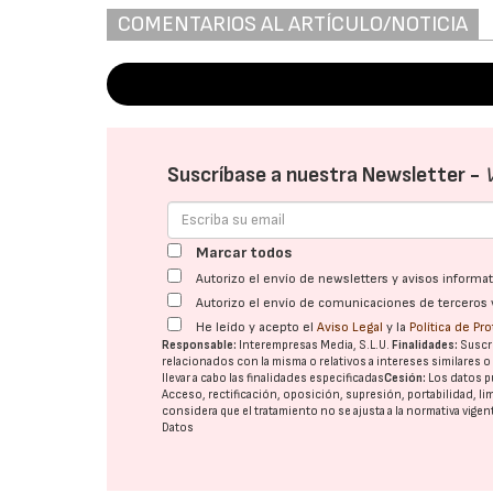
COMENTARIOS AL ARTÍCULO/NOTICIA
Suscríbase a nuestra Newsletter -
Marcar todos
Autorizo el envío de newsletters y avisos inform
Autorizo el envío de comunicaciones de terceros 
He leído y acepto el
Aviso Legal
y la
Política de Pr
Responsable:
Interempresas Media, S.L.U.
Finalidades:
Suscri
relacionados con la misma o relativos a intereses similares 
llevar a cabo las finalidades especificadas
Cesión:
Los datos p
Acceso, rectificación, oposición, supresión, portabilidad, l
considera que el tratamiento no se ajusta a la normativa vige
Datos