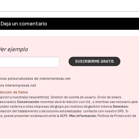
Deja un comentario
Ver ejemplo
SUSCRIBIRME GRATIS
ativos personalizados de interempresas.net
vía interempresas.net
otección de Datos
pción a nuestra(s) newsletter(s). Gestión de cuenta de usuario. Envío de emails
o asociados.
Conservación:
mientras dure la relación con Ud., o mientras sea necesario para
ueden cederse a otras
empresas del grupo
por motivos de gestión interna.
Derechos:
imitación del tratatamiento y decisiones automatizadas:
contacte con nuestro DPD
. Si
nte, puede presentar reclamación ante la
AEPD
.
Más información:
Política de Protección de