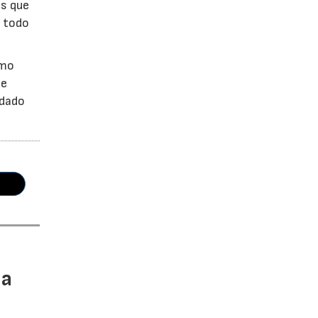
os que
, todo
omo
de
edado
ca