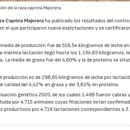
ión de la raza caprina Majorera.
za Caprina Majorera
ha publicado los resultados del contro
, en el que participaron nueve explotaciones y se certificar
la media de producción fue de 518,54 kilogramos de leche en
a máxima lactación llegó hasta los 1.134,85 kilogramos, lo
22/07/2026
29/07/2026
a. La media de grasa fue del 4,60% y la de proteína se situó
de producción es de 298,65 kilogramos de leche por lactaci
de calidad del 4,42% en grasa y del 3,81% en proteína.
luación genética 2020, de los cuales 1.499 fueron cabras 
uida por 4.715 animales cuyas filiaciones están confirmad
os productivos por 4.719 lactaciones correspondientes a 3