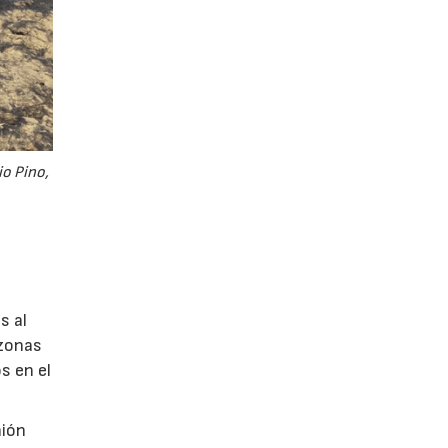
io Pino,
y
s al
 zonas
s en el
nión