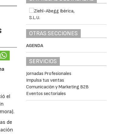
s
OTRAS SECCIONES
AGENDA
SERVICIOS
na
Jornadas Profesionales
Impulsa tus ventas
Comunicación y Marketing B2B
Eventos sectoriales
ió el
ín
amora).
das de
tación