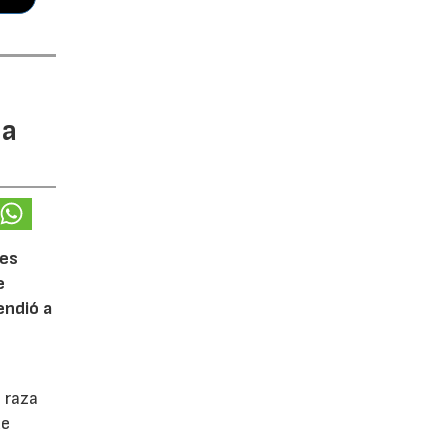
ca
les
e
endió a
a raza
de