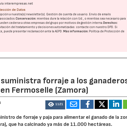
vía interempresas.net
otección de Datos
pción a nuestra(s) newsletter(s). Gestión de cuenta de usuario. Envío de emails
o asociados.
Conservación:
mientras dure la relación con Ud., o mientras sea necesario para
ueden cederse a otras
empresas del grupo
por motivos de gestión interna.
Derechos:
imitación del tratatamiento y decisiones automatizadas:
contacte con nuestro DPD
. Si
nte, puede presentar reclamación ante la
AEPD
.
Más información:
Política de Protección de
n suministra forraje a los ganadero
 en Fermoselle (Zamora)
6
1121
inistro de forraje y paja para alimentar el ganado de la zo
ora), que ha calcinado ya más de 11.000 hectáreas.