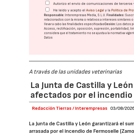
Autorizo el envío de comunicaciones de terceros 
He leído y acepto el
Aviso Legal
y la
Política de Pr
Responsable:
Interempresas Media, S.L.U.
Finalidades:
Suscri
relacionados con la misma o relativos a intereses similares 
llevar a cabo las finalidades especificadas
Cesión:
Los datos p
Acceso, rectificación, oposición, supresión, portabilidad, l
considera que el tratamiento no se ajusta a la normativa vige
Datos
A través de las unidades veterinarias
La Junta de Castilla y Leó
afectados por el incendio
Redacción Tierras / Interempresas
03/08/202
La Junta de Castilla y León garantizará el sum
arrasada por el incendio de Fermoselle (Zam