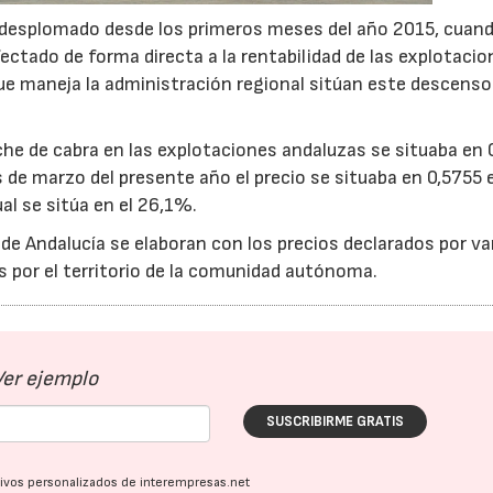
ha desplomado desde los primeros meses del año 2015, cuan
ctado de forma directa a la rentabilidad de las explotacio
que maneja la administración regional sitúan este descenso
eche de cabra en las explotaciones andaluzas se situaba en
s de marzo del presente año el precio se situaba en 0,5755 
al se sitúa en el 26,1%.
22/07/2026
29/07/2026
 de Andalucía se elaboran con los precios declarados por va
s por el territorio de la comunidad autónoma.
Ver ejemplo
SUSCRIBIRME GRATIS
ativos personalizados de interempresas.net