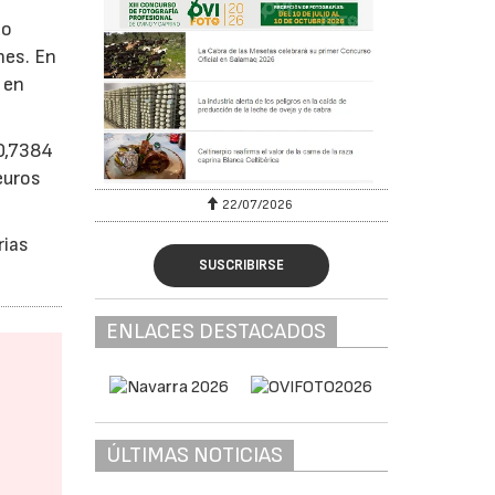
do
nes. En
 en
 0,7384
euros
22/07/2026
rias
SUSCRIBIRSE
ENLACES DESTACADOS
ÚLTIMAS NOTICIAS