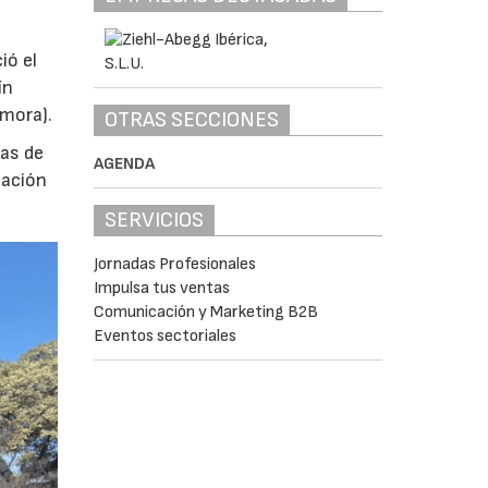
ió el
ín
amora).
OTRAS SECCIONES
das de
AGENDA
tación
SERVICIOS
Jornadas Profesionales
Impulsa tus ventas
Comunicación y Marketing B2B
Eventos sectoriales