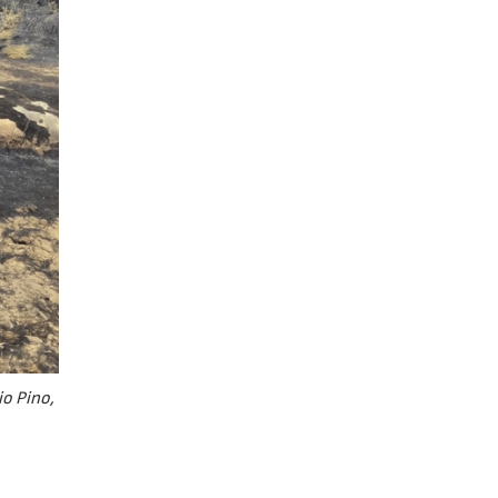
io Pino,
y