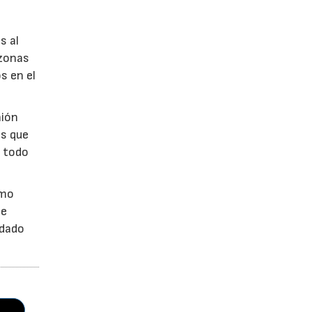
s al
 zonas
s en el
nión
os que
, todo
omo
de
edado