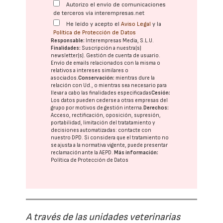
Autorizo el envío de comunicaciones
de terceros vía interempresas.net
He leído y acepto el
Aviso Legal
y la
Política de Protección de Datos
Responsable:
Interempresas Media, S.L.U.
Finalidades:
Suscripción a nuestra(s)
newsletter(s). Gestión de cuenta de usuario.
Envío de emails relacionados con la misma o
relativos a intereses similares o
asociados.
Conservación:
mientras dure la
relación con Ud., o mientras sea necesario para
llevar a cabo las finalidades especificadas
Cesión:
Los datos pueden cederse a otras
empresas del
grupo
por motivos de gestión interna.
Derechos:
Acceso, rectificación, oposición, supresión,
portabilidad, limitación del tratatamiento y
decisiones automatizadas:
contacte con
nuestro DPD
. Si considera que el tratamiento no
se ajusta a la normativa vigente, puede presentar
reclamación ante la
AEPD
.
Más información:
Política de Protección de Datos
A través de las unidades veterinarias