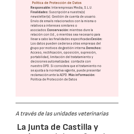
Política de Protección de Datos
Responsable:
Interempresas Media, S.L.U.
Finalidades:
Suscripción a nuestra(s)
newsletter(s). Gestión de cuenta de usuario.
Envío de emails relacionados con la misma o
relativos a intereses similares o
asociados.
Conservación:
mientras dure la
relación con Ud., o mientras sea necesario para
llevar a cabo las finalidades especificadas
Cesión:
Los datos pueden cederse a otras
empresas del
grupo
por motivos de gestión interna.
Derechos:
Acceso, rectificación, oposición, supresión,
portabilidad, limitación del tratatamiento y
decisiones automatizadas:
contacte con
nuestro DPD
. Si considera que el tratamiento no
se ajusta a la normativa vigente, puede presentar
reclamación ante la
AEPD
.
Más información:
Política de Protección de Datos
A través de las unidades veterinarias
La Junta de Castilla y