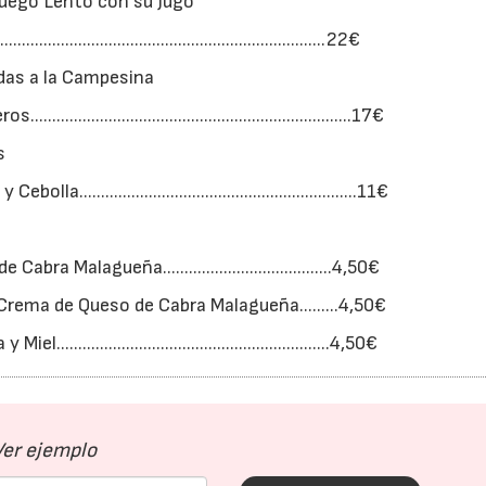
Fuego Lento con su Jugo
..................................................................22€
das a la Campesina
.............................................................17€
s
..........................................................11€
alagueña.......................................4,50€
rema de Queso de Cabra Malagueña.........4,50€
......................................................4,50€
Ver ejemplo