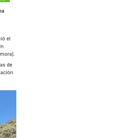
na
ió el
ín
amora).
das de
tación