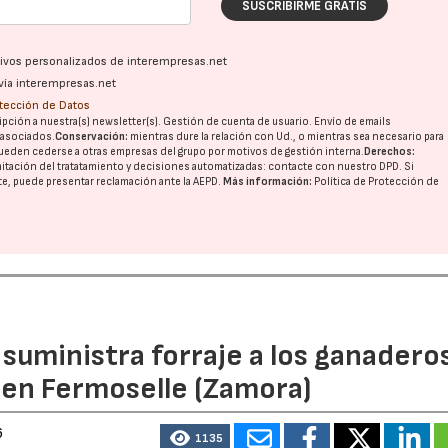
SUSCRIBIRME GRATIS
ativos personalizados de interempresas.net
vía interempresas.net
otección de Datos
pción a nuestra(s) newsletter(s). Gestión de cuenta de usuario. Envío de emails
o asociados.
Conservación:
mientras dure la relación con Ud., o mientras sea necesario para
ueden cederse a otras
empresas del grupo
por motivos de gestión interna.
Derechos:
imitación del tratatamiento y decisiones automatizadas:
contacte con nuestro DPD
. Si
nte, puede presentar reclamación ante la
AEPD
.
Más información:
Política de Protección de
n suministra forraje a los ganadero
 en Fermoselle (Zamora)
6
1135