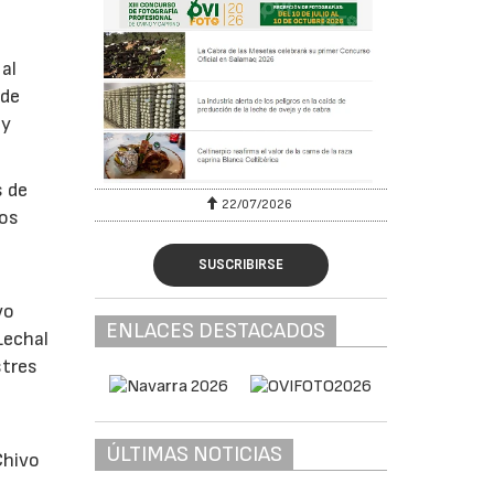
al
 de
 y
s de
22/07/2026
los
SUSCRIBIRSE
vo
ENLACES DESTACADOS
Lechal
stres
ÚLTIMAS NOTICIAS
Chivo