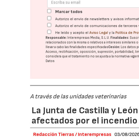
Marcar todos
Autorizo el envío de newsletters y avisos inform
Autorizo el envío de comunicaciones de terceros 
He leído y acepto el
Aviso Legal
y la
Política de Pr
Responsable:
Interempresas Media, S.L.U.
Finalidades:
Suscri
relacionados con la misma o relativos a intereses similares 
llevar a cabo las finalidades especificadas
Cesión:
Los datos p
Acceso, rectificación, oposición, supresión, portabilidad, l
considera que el tratamiento no se ajusta a la normativa vige
Datos
A través de las unidades veterinarias
La Junta de Castilla y Leó
afectados por el incendio
Redacción Tierras / Interempresas
03/08/202