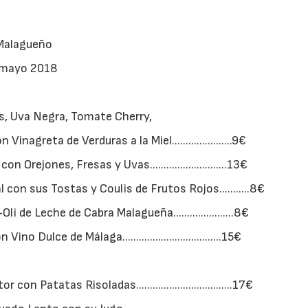
 Malagueño
9 mayo 2018
, Uva Negra, Tomate Cherry,
nagreta de Verduras a la Miel......................9€
ejones, Fresas y Uvas............................13€
con sus Tostas y Coulis de Frutos Rojos...........8€
de Leche de Cabra Malagueña......................8€
 Dulce de Málaga....................................15€
 Patatas Risoladas...................................17€