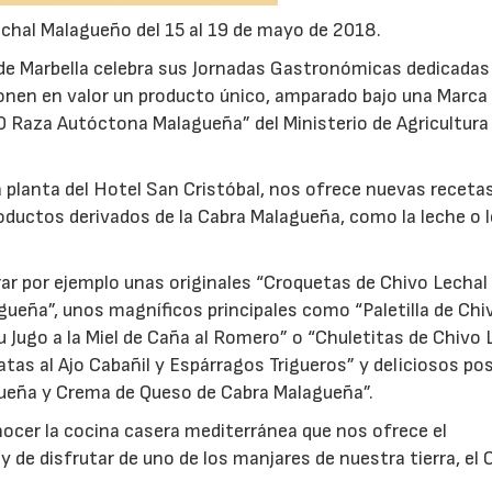
Lechal Malagueño del 15 al 19 de mayo de 2018.
de Marbella celebra sus Jornadas Gastronómicas dedicadas 
onen en valor un producto único, amparado bajo una Marca
00 Raza Autóctona Malagueña” del Ministerio de Agricultura
 planta del Hotel San Cristóbal, nos ofrece nuevas receta
22/07/2026
29/07/2026
oductos derivados de la Cabra Malagueña, como la leche o 
r por ejemplo unas originales “Croquetas de Chivo Lechal
gueña”, unos magníficos principales como “Paletilla de Chi
Jugo a la Miel de Caña al Romero” o “Chuletitas de Chivo 
as al Ajo Cabañil y Espárragos Trigueros” y deliciosos po
ueña y Crema de Queso de Cabra Malagueña”.
nocer la cocina casera mediterránea que nos ofrece el
 de disfrutar de uno de los manjares de nuestra tierra, el 