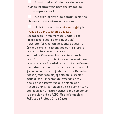
Autorizo el envío de newsletters y
avisos informativos personalizados de
interempresas.net
Autorizo el envío de comunicaciones
de terceros vía interempresas.net
He leído y acepto el
Aviso Legal
y la
Política de Protección de Datos
Responsable:
Interempresas Media, S.L.U.
Finalidades:
Suscripción a nuestra(s)
newsletter(s). Gestión de cuenta de usuario.
Envío de emails relacionados con la misma o
relativos a intereses similares o
asociados.
Conservación:
mientras dure la
relación con Ud., o mientras sea necesario para
llevar a cabo las finalidades especificadas
Cesión:
Los datos pueden cederse a otras
empresas del
grupo
por motivos de gestión interna.
Derechos:
Acceso, rectificación, oposición, supresión,
portabilidad, limitación del tratatamiento y
decisiones automatizadas:
contacte con
nuestro DPD
. Si considera que el tratamiento no
se ajusta a la normativa vigente, puede presentar
reclamación ante la
AEPD
.
Más información:
Política de Protección de Datos