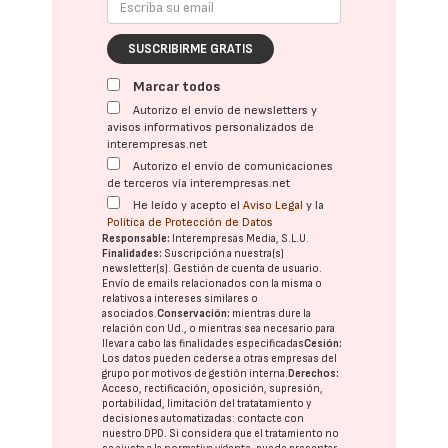
SUSCRIBIRME GRATIS
Marcar todos
Autorizo el envío de newsletters y
avisos informativos personalizados de
interempresas.net
Autorizo el envío de comunicaciones
de terceros vía interempresas.net
He leído y acepto el
Aviso Legal
y la
Política de Protección de Datos
Responsable:
Interempresas Media, S.L.U.
Finalidades:
Suscripción a nuestra(s)
newsletter(s). Gestión de cuenta de usuario.
Envío de emails relacionados con la misma o
relativos a intereses similares o
asociados.
Conservación:
mientras dure la
relación con Ud., o mientras sea necesario para
llevar a cabo las finalidades especificadas
Cesión:
Los datos pueden cederse a otras
empresas del
grupo
por motivos de gestión interna.
Derechos:
Acceso, rectificación, oposición, supresión,
portabilidad, limitación del tratatamiento y
decisiones automatizadas:
contacte con
nuestro DPD
. Si considera que el tratamiento no