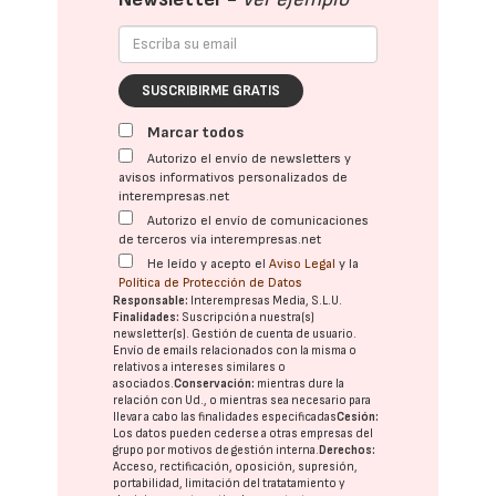
SUSCRIBIRME GRATIS
Marcar todos
Autorizo el envío de newsletters y
avisos informativos personalizados de
interempresas.net
Autorizo el envío de comunicaciones
de terceros vía interempresas.net
He leído y acepto el
Aviso Legal
y la
Política de Protección de Datos
Responsable:
Interempresas Media, S.L.U.
Finalidades:
Suscripción a nuestra(s)
newsletter(s). Gestión de cuenta de usuario.
Envío de emails relacionados con la misma o
relativos a intereses similares o
asociados.
Conservación:
mientras dure la
relación con Ud., o mientras sea necesario para
llevar a cabo las finalidades especificadas
Cesión:
Los datos pueden cederse a otras
empresas del
grupo
por motivos de gestión interna.
Derechos:
Acceso, rectificación, oposición, supresión,
portabilidad, limitación del tratatamiento y