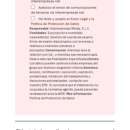
interempresas.net
Autorizo el envío de comunicaciones
de terceros vía interempresas.net
He leído y acepto el
Aviso Legal
y la
Política de Protección de Datos
Responsable:
Interempresas Media, S.L.U.
Finalidades:
Suscripción a nuestra(s)
newsletter(s). Gestión de cuenta de usuario.
Envío de emails relacionados con la misma o
relativos a intereses similares o
asociados.
Conservación:
mientras dure la
relación con Ud., o mientras sea necesario para
llevar a cabo las finalidades especificadas
Cesión:
Los datos pueden cederse a otras
empresas del
grupo
por motivos de gestión interna.
Derechos:
Acceso, rectificación, oposición, supresión,
portabilidad, limitación del tratatamiento y
decisiones automatizadas:
contacte con
nuestro DPD
. Si considera que el tratamiento no
se ajusta a la normativa vigente, puede presentar
reclamación ante la
AEPD
.
Más información:
Política de Protección de Datos