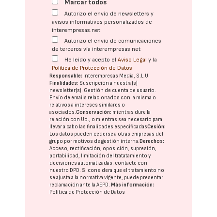
Marcar todos
Autorizo el envío de newsletters y
avisos informativos personalizados de
interempresas.net
Autorizo el envío de comunicaciones
de terceros vía interempresas.net
He leído y acepto el
Aviso Legal
y la
Política de Protección de Datos
Responsable:
Interempresas Media, S.L.U.
Finalidades:
Suscripción a nuestra(s)
newsletter(s). Gestión de cuenta de usuario.
Envío de emails relacionados con la misma o
relativos a intereses similares o
asociados.
Conservación:
mientras dure la
relación con Ud., o mientras sea necesario para
llevar a cabo las finalidades especificadas
Cesión:
Los datos pueden cederse a otras
empresas del
grupo
por motivos de gestión interna.
Derechos:
Acceso, rectificación, oposición, supresión,
portabilidad, limitación del tratatamiento y
decisiones automatizadas:
contacte con
nuestro DPD
. Si considera que el tratamiento no
se ajusta a la normativa vigente, puede presentar
reclamación ante la
AEPD
.
Más información:
Política de Protección de Datos