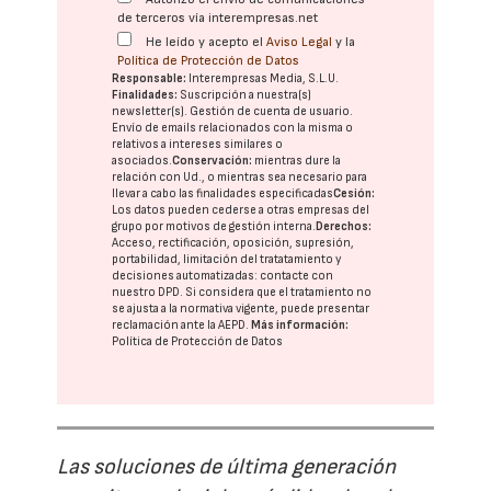
de terceros vía interempresas.net
He leído y acepto el
Aviso Legal
y la
Política de Protección de Datos
Responsable:
Interempresas Media, S.L.U.
Finalidades:
Suscripción a nuestra(s)
newsletter(s). Gestión de cuenta de usuario.
Envío de emails relacionados con la misma o
relativos a intereses similares o
asociados.
Conservación:
mientras dure la
relación con Ud., o mientras sea necesario para
llevar a cabo las finalidades especificadas
Cesión:
Los datos pueden cederse a otras
empresas del
grupo
por motivos de gestión interna.
Derechos:
Acceso, rectificación, oposición, supresión,
portabilidad, limitación del tratatamiento y
decisiones automatizadas:
contacte con
nuestro DPD
. Si considera que el tratamiento no
se ajusta a la normativa vigente, puede presentar
reclamación ante la
AEPD
.
Más información:
Política de Protección de Datos
Las soluciones de última generación