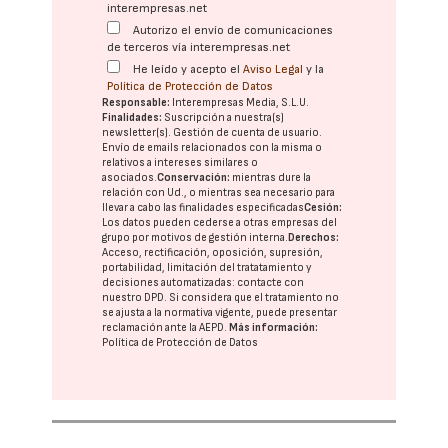
interempresas.net
Autorizo el envío de comunicaciones
de terceros vía interempresas.net
He leído y acepto el
Aviso Legal
y la
Política de Protección de Datos
Responsable:
Interempresas Media, S.L.U.
Finalidades:
Suscripción a nuestra(s)
newsletter(s). Gestión de cuenta de usuario.
Envío de emails relacionados con la misma o
relativos a intereses similares o
asociados.
Conservación:
mientras dure la
relación con Ud., o mientras sea necesario para
llevar a cabo las finalidades especificadas
Cesión:
Los datos pueden cederse a otras
empresas del
grupo
por motivos de gestión interna.
Derechos:
Acceso, rectificación, oposición, supresión,
portabilidad, limitación del tratatamiento y
decisiones automatizadas:
contacte con
nuestro DPD
. Si considera que el tratamiento no
se ajusta a la normativa vigente, puede presentar
reclamación ante la
AEPD
.
Más información:
Política de Protección de Datos