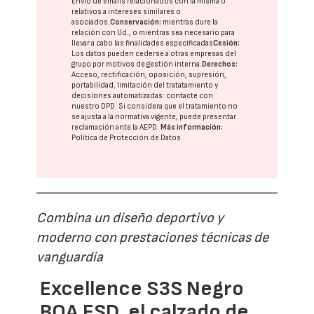
Envío de emails relacionados con la misma o
relativos a intereses similares o
asociados.
Conservación:
mientras dure la
relación con Ud., o mientras sea necesario para
llevar a cabo las finalidades especificadas
Cesión:
Los datos pueden cederse a otras
empresas del
grupo
por motivos de gestión interna.
Derechos:
Acceso, rectificación, oposición, supresión,
portabilidad, limitación del tratatamiento y
decisiones automatizadas:
contacte con
nuestro DPD
. Si considera que el tratamiento no
se ajusta a la normativa vigente, puede presentar
reclamación ante la
AEPD
.
Más información:
Política de Protección de Datos
Combina un diseño deportivo y
moderno con prestaciones técnicas de
vanguardia
Excellence S3S Negro
BOA ESD, el calzado de