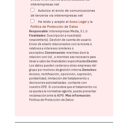
interempresas.net
Autorizo el envío de comunicaciones
de terceros vía interempresas.net
He leído y acepto el
Aviso Legal
y la
Política de Protección de Datos
Responsable:
Interempresas Media, S.L.U.
Finalidades:
Suscripción a nuestra(s)
newsletter(s). Gestión de cuenta de usuario.
Envío de emails relacionados con la misma o
relativos a intereses similares o
asociados.
Conservación:
mientras dure la
relación con Ud., o mientras sea necesario para
llevar a cabo las finalidades especificadas
Cesión:
Los datos pueden cederse a otras
empresas del
grupo
por motivos de gestión interna.
Derechos:
Acceso, rectificación, oposición, supresión,
portabilidad, limitación del tratatamiento y
decisiones automatizadas:
contacte con
nuestro DPD
. Si considera que el tratamiento no
se ajusta a la normativa vigente, puede presentar
reclamación ante la
AEPD
.
Más información:
Política de Protección de Datos