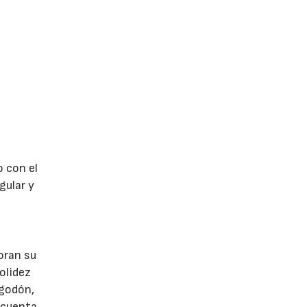
o con el
gular y
oran su
olidez
lgodón,
y cuenta