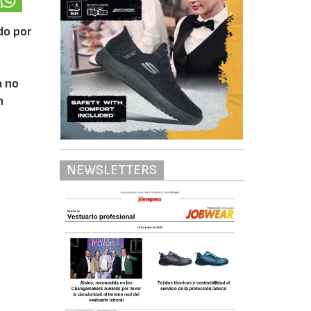
do por
a no
n
NEWSLETTERS