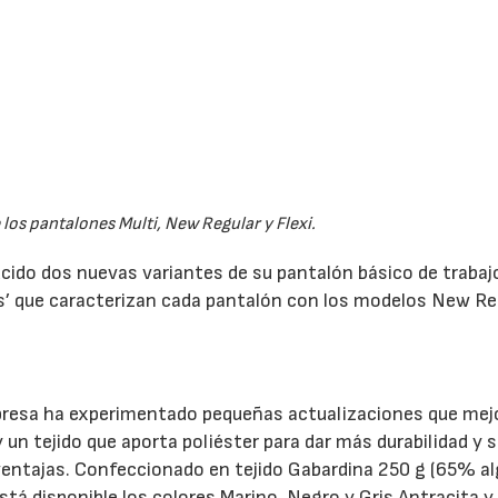
los pantalones Multi, New Regular y Flexi.
cido dos nuevas variantes de su pantalón básico de trabaj
ts’ que caracterizan cada pantalón con los modelos New Re
mpresa ha experimentado pequeñas actualizaciones que mej
 un tejido que aporta poliéster para dar más durabilidad y s
s ventajas. Confeccionado en tejido Gabardina 250 g (65% a
stá disponible los colores Marino, Negro y Gris Antracita 