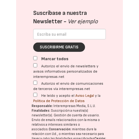
Suscríbase a nuestra
Newsletter -
Ver ejemplo
SUSCRIBIRME GRATIS
Marcar todos
Autorizo el envío de newsletters y
avisos informativos personalizados de
interempresas.net
Autorizo el envío de comunicaciones
de terceros vía interempresas.net
He leído y acepto el
Aviso Legal
y la
Política de Protección de Datos
Responsable:
Interempresas Media, S.L.U.
Finalidades:
Suscripción a nuestra(s)
newsletter(s). Gestión de cuenta de usuario.
Envío de emails relacionados con la misma o
relativos a intereses similares o
asociados.
Conservación:
mientras dure la
relación con Ud., o mientras sea necesario para
llevar a cabo las finalidades especificadas
Cesión: